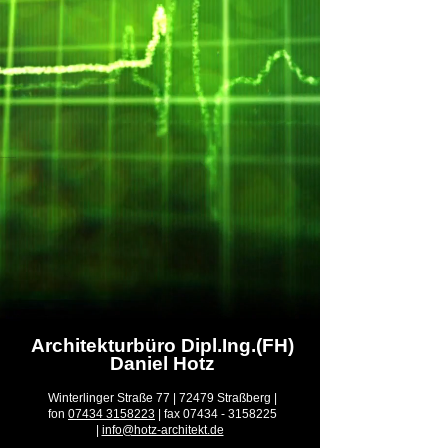
Architekturbüro Daniel Hotz
Architekturbüro Dipl.Ing.(FH)
Daniel Hotz
Winterlinger Straße 77 |
72479 Straßberg |
fon
07434 3158223
|
fax 07434 - 3158225
|
info@hotz-architekt.de